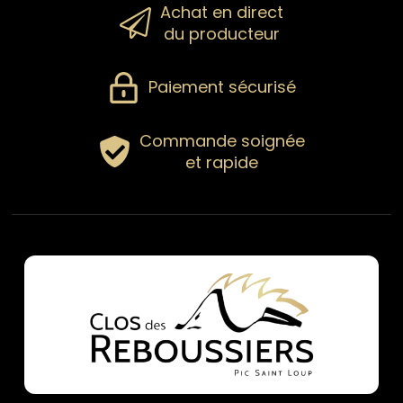
Achat en direct
du producteur
Paiement sécurisé
Commande soignée
et rapide
Pick Bul
Vin de France
15,00
€
par bouteille (75 cl)